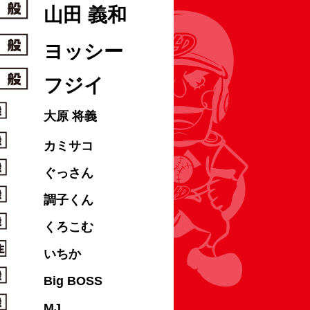
山田 義和
ヨッシー
フジイ
大原 将義
カミサコ
ぐっさん
調子くん
くろこむ
いちか
Big BOSS
MJ