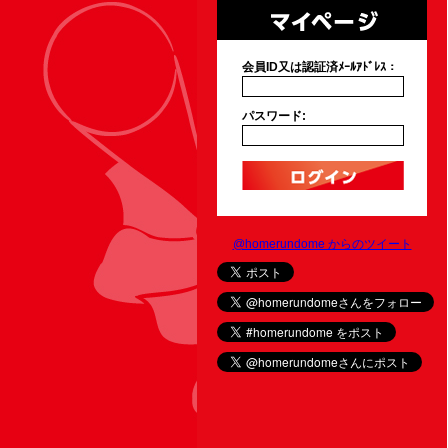
会員ID又は認証済ﾒｰﾙｱﾄﾞﾚｽ：
パスワード:
@homerundome からのツイート