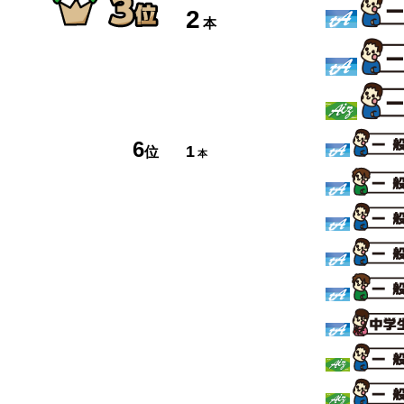
2
本
6
1
位
本