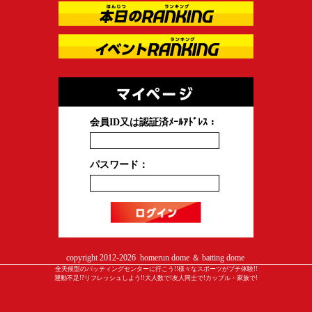
会員ID又は認証済ﾒｰﾙｱﾄﾞﾚｽ：
パスワード：
copyright 2012-
2026 homerun dome ＆ batting dome
全天候型のバッティングセンターに行こう!!様々なスポーツがプチ体験!!
運動不足!?リフレッシュしよう!!大人数で!友人同士で!カップル・家族で!