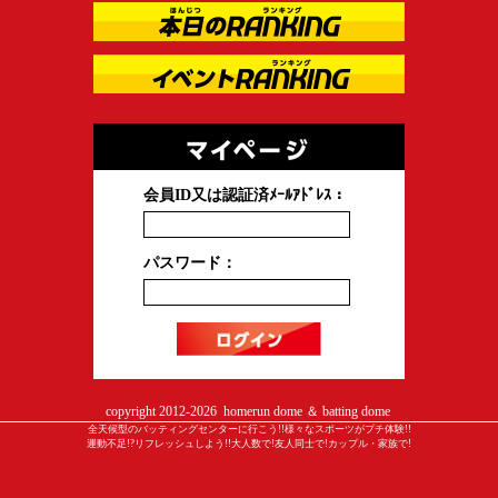
会員ID又は認証済ﾒｰﾙｱﾄﾞﾚｽ：
パスワード：
copyright 2012-
2026 homerun dome ＆ batting dome
全天候型のバッティングセンターに行こう!!様々なスポーツがプチ体験!!
運動不足!?リフレッシュしよう!!大人数で!友人同士で!カップル・家族で!