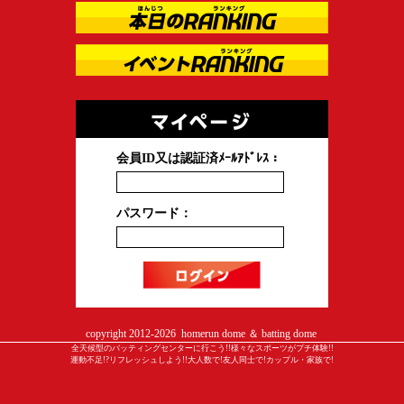
会員ID又は認証済ﾒｰﾙｱﾄﾞﾚｽ：
パスワード：
copyright 2012-
2026 homerun dome ＆ batting dome
全天候型のバッティングセンターに行こう!!様々なスポーツがプチ体験!!
運動不足!?リフレッシュしよう!!大人数で!友人同士で!カップル・家族で!