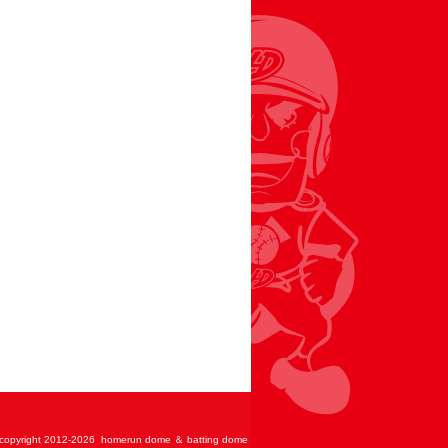
copyright 2012-
2026 homerun dome ＆ batting dome