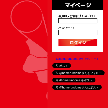
会員ID又は認証済ﾒｰﾙｱﾄﾞﾚｽ：
パスワード:
@homerundome からのツイート