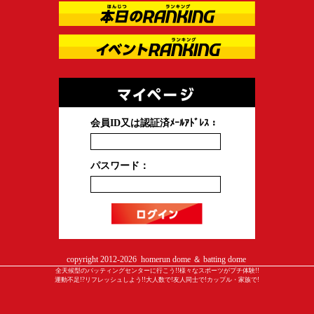
会員ID又は認証済ﾒｰﾙｱﾄﾞﾚｽ：
パスワード：
copyright 2012-
2026 homerun dome ＆ batting dome
全天候型のバッティングセンターに行こう!!様々なスポーツがプチ体験!!
運動不足!?リフレッシュしよう!!大人数で!友人同士で!カップル・家族で!