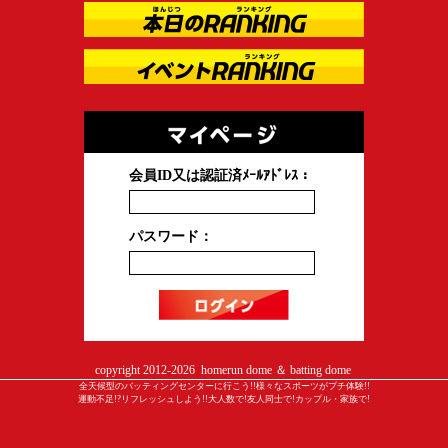
会員ID又は認証済ﾒｰﾙｱﾄﾞﾚｽ：
パスワード：
copyright 2012-
2026 homerun dome ＆ batting dome
全天候型のバッティングセンターに行こう!!様々なスポーツがプチ体験!!
運動不足!?リフレッシュしよう!!大人数で!友人同士で!カップル・家族で!