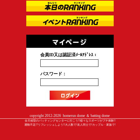
会員ID又は認証済ﾒｰﾙｱﾄﾞﾚｽ：
パスワード：
copyright 2012-
2026 homerun dome ＆ batting dome
全天候型のバッティングセンターに行こう!!様々なスポーツがプチ体験!!
運動不足!?リフレッシュしよう!!大人数で!友人同士で!カップル・家族で!