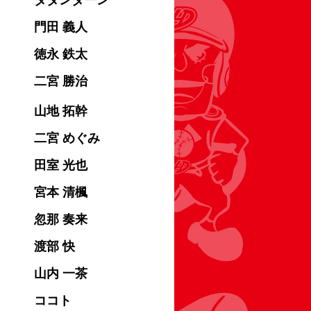
ダダンダーン
門田 義人
徳永 鉄太
二宮 勝治
山地 拓幹
二宮 めぐみ
田室 光也
宮本 清楓
忽那 奏来
渡部 快
山内 一茶
ココト