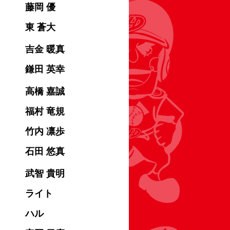
藤岡 優
東 蒼大
吉金 暖真
鎌田 英幸
高橋 嘉誠
福村 竜規
竹内 凛歩
石田 悠真
武智 貴明
ライト
ハル