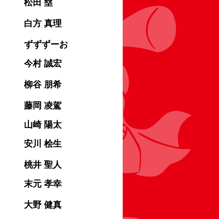
松田 塁
白方 真理
ずずずーお
今村 誠宏
柳谷 朋希
藤岡 凌駕
山崎 陽太
安川 桧生
桃井 聖人
末元 孝幸
大野 健真