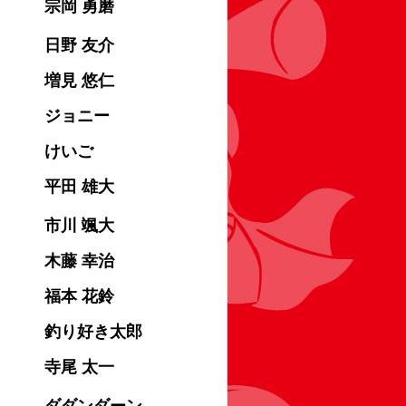
宗岡 勇磨
日野 友介
増見 悠仁
ジョニー
けいご
平田 雄大
市川 颯大
木藤 幸治
福本 花鈴
釣り好き太郎
寺尾 太一