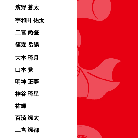
濱野 蒼太
宇和田 佑太
二宮 尚登
篠森 岳陽
大本 琉月
山本 覚
明神 正夢
神谷 琉星
祐輝
百済 颯太
二宮 颯都