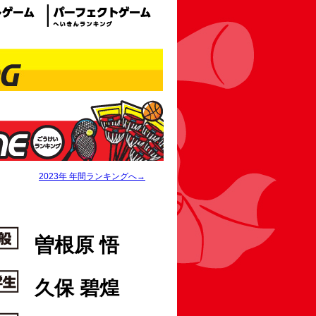
2023年 年間ランキングへ→
曽根原 悟
久保 碧煌