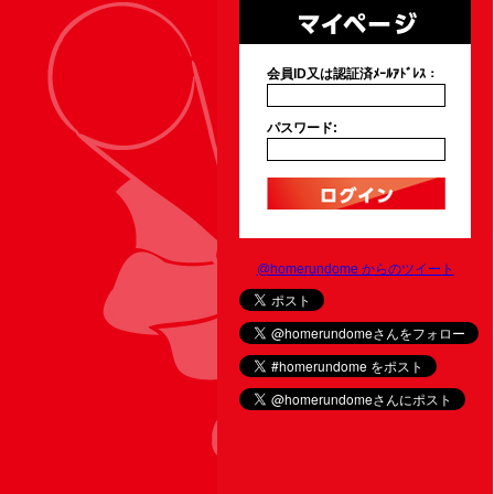
会員ID又は認証済ﾒｰﾙｱﾄﾞﾚｽ：
パスワード:
@homerundome からのツイート