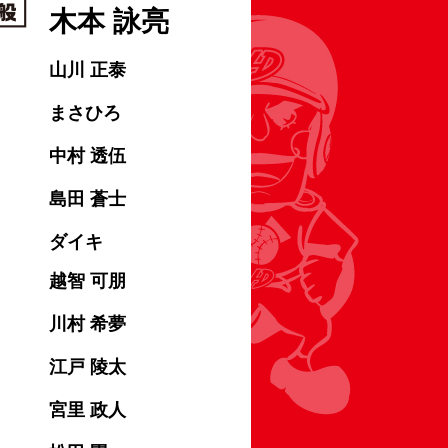
木本 詠亮
山川 正泰
まさひろ
中村 透伍
島田 蒼士
ダイキ
越智 可朋
川村 希夢
江戸 陵太
宮里 政人