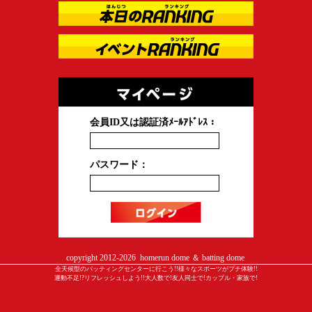
会員ID又は認証済ﾒｰﾙｱﾄﾞﾚｽ：
パスワード：
copyright 2012-
2026 homerun dome ＆ batting dome
全天候型のバッティングセンターに行こう!!様々なスポーツがプチ体験!!
運動不足!?リフレッシュしよう!!大人数で!友人同士で!カップル・家族で!