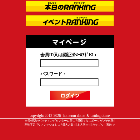
会員ID又は認証済ﾒｰﾙｱﾄﾞﾚｽ：
パスワード：
copyright 2012-
2026 homerun dome ＆ batting dome
全天候型のバッティングセンターに行こう!!様々なスポーツがプチ体験!!
運動不足!?リフレッシュしよう!!大人数で!友人同士で!カップル・家族で!