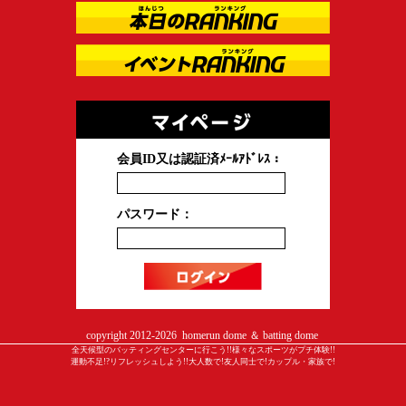
会員ID又は認証済ﾒｰﾙｱﾄﾞﾚｽ：
パスワード：
copyright 2012-
2026 homerun dome ＆ batting dome
全天候型のバッティングセンターに行こう!!様々なスポーツがプチ体験!!
運動不足!?リフレッシュしよう!!大人数で!友人同士で!カップル・家族で!